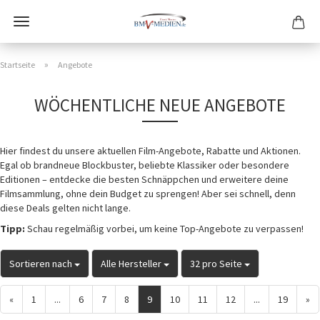
»
Startseite
Angebote
WÖCHENTLICHE NEUE ANGEBOTE
Hier findest du unsere aktuellen Film-Angebote, Rabatte und Aktionen.
Egal ob brandneue Blockbuster, beliebte Klassiker oder besondere
Editionen – entdecke die besten Schnäppchen und erweitere deine
Filmsammlung, ohne dein Budget zu sprengen! Aber sei schnell, denn
diese Deals gelten nicht lange.
Tipp:
Schau regelmäßig vorbei, um keine Top-Angebote zu verpassen!
Sortieren nach
pro Seite
pro Seite
Sortieren nach
Alle Hersteller
32 pro Seite
«
1
...
6
7
8
9
10
11
12
...
19
»