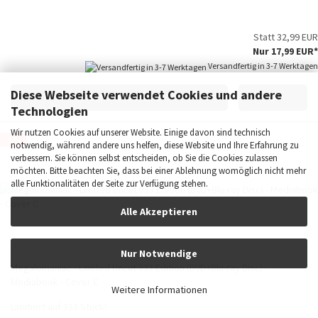
Statt 32,99 EUR
Nur 17,99 EUR*
Versandfertig in 3-7 Werktagen
Diese Webseite verwendet Cookies und andere
IN DEN WARENKORB
Technologien
Wir nutzen Cookies auf unserer Website. Einige davon sind technisch
-53%
notwendig, während andere uns helfen, diese Website und Ihre Erfahrung zu
verbessern. Sie können selbst entscheiden, ob Sie die Cookies zulassen
möchten. Bitte beachten Sie, dass bei einer Ablehnung womöglich nicht mehr
alle Funktionalitäten der Seite zur Verfügung stehen.
Alle Akzeptieren
Nur Notwendige
Megalomaniac - Limited Uncut 333 Edition (DVD+Blu-ray Disc) -
Mediabook - Cover C
Weitere Informationen
Limitiert auf 333 Stück!