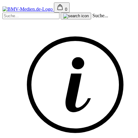
0
Suche...