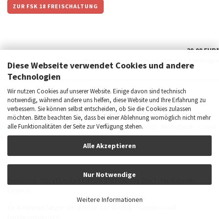
ZUR FSK 18 FREISCHALTUNG
29,99 EUR*
Versandfertig in 3-7 Werktagen
Diese Webseite verwendet Cookies und andere
Technologien
Wir nutzen Cookies auf unserer Website. Einige davon sind technisch
notwendig, während andere uns helfen, diese Website und Ihre Erfahrung zu
verbessern. Sie können selbst entscheiden, ob Sie die Cookies zulassen
möchten. Bitte beachten Sie, dass bei einer Ablehnung womöglich nicht mehr
alle Funktionalitäten der Seite zur Verfügung stehen.
Alle Akzeptieren
Nur Notwendige
Sensored - Uncut Limited Edition (DVD+Blu-ray Disc) - Mediabook -
Cover A
Weitere Informationen
ca. 8 Minuten länger als die FSK 18 Fassung ! - Limitiert und
Durchnummeriert!