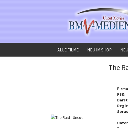
ALLE FILME
NEU IM SHOP
NEU
»
»
Startseite
Alle Filme
The Raid - Uncut
The Ra
Firma
FSK:
Darst
Regie
Sprac
Unter