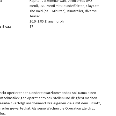
:
Kapitel- / Szenenanwahl, Animiertes DVD-
Menü, DVD-Menü mit Soundeffekten, Claycats
The Raid (ca. 3 Minuten), Kinotrailer, diverse
Teaser
16:9 (1.85:1) anamorph
it ca.:
97
verdeckt operierenden Sondereinsatzkommandos soll Rama einen
nfzehnstöckigen Apartmentblock stellen und dingfest machen.
iteeinheit verfolgt anscheinend ihre eigenen Ziele mit dem Einsatz,
greifer gewartet hat. Als seine Wachen die Operation gleich zu
los.