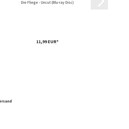
Die Fliege - Uncut (Blu-ray Disc)
The
11,99 EUR*
ersand