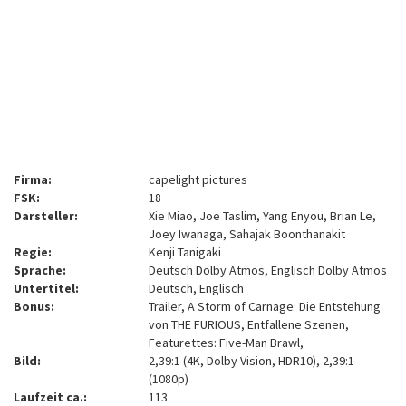
Firma:
capelight pictures
FSK:
18
Darsteller:
Xie Miao, Joe Taslim, Yang Enyou, Brian Le,
Joey Iwanaga, Sahajak Boonthanakit
Regie:
Kenji Tanigaki
Sprache:
Deutsch Dolby Atmos, Englisch Dolby Atmos
Untertitel:
Deutsch, Englisch
Bonus:
Trailer, A Storm of Carnage: Die Entstehung
von THE FURIOUS, Entfallene Szenen,
Featurettes: Five-Man Brawl,
Bild:
2,39:1 (4K, Dolby Vision, HDR10), 2,39:1
(1080p)
Laufzeit ca.:
113