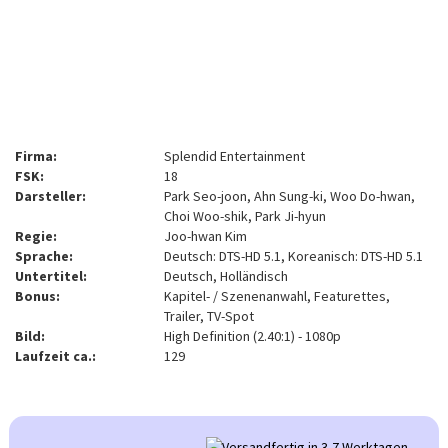
Firma:
Splendid Entertainment
FSK:
18
Darsteller:
Park Seo-joon, Ahn Sung-ki, Woo Do-hwan,
Choi Woo-shik, Park Ji-hyun
Regie:
Joo-hwan Kim
Sprache:
Deutsch: DTS-HD 5.1, Koreanisch: DTS-HD 5.1
Untertitel:
Deutsch, Holländisch
Bonus:
Kapitel- / Szenenanwahl, Featurettes,
Trailer, TV-Spot
Bild:
High Definition (2.40:1) - 1080p
Laufzeit ca.:
129