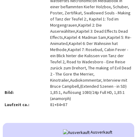
wattiertes Necronomicon Mediabook in
einer beflammten Kiefer Holzbox, Schuber,
Poster, Zertifikat, Swallowed Souls - Making
of Tanz der Teufel 2:, Kapitel 1: Tod im
Morgengrauen,Kapitel 2: Die
Auserwählten,Kapitel 3: Dead Effects Dead
Effects,Kapitel 4: Madman Sam,Kapitel 5: Re-
Animated,Kapitel 6: Der Wahnsinn hat
Methode,Kapitel 7: Rosebud, Cabin Fever -
ein Blick hinter die Kulissen von Tanz der
Teufel 2, Road to Wadesboro - Eine Reise
zurück zum Drehort, The making of Evil Dead
2 - The Gore the Merrier,
Kinotrailer,Audiokommentar, Interview mit
Bruce Campbell,(Extended Szenen - in SD)
Bild:
1,85:1, Auflösung 1080/24p Full HD, 1,85:1
(anamorph)
Laufzeit ca.:
81+84+87
Ausverkauft