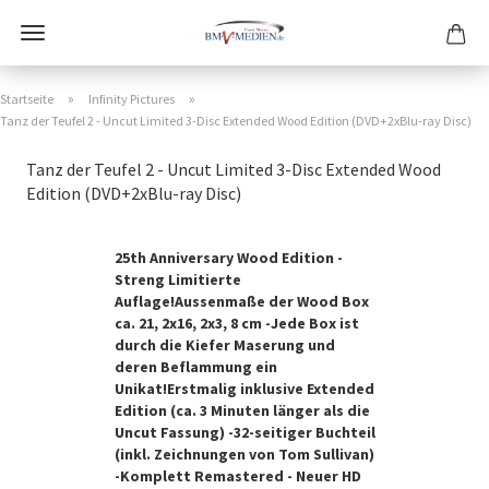
»
»
Startseite
Infinity Pictures
Tanz der Teufel 2 - Uncut Limited 3-Disc Extended Wood Edition (DVD+2xBlu-ray Disc)
Tanz der Teufel 2 - Uncut Limited 3-Disc Extended Wood
Edition (DVD+2xBlu-ray Disc)
25th Anniversary Wood Edition -
Streng Limitierte
Auflage!Aussenmaße der Wood Box
ca. 21, 2x16, 2x3, 8 cm -Jede Box ist
durch die Kiefer Maserung und
deren Beflammung ein
Unikat!Erstmalig inklusive Extended
Edition (ca. 3 Minuten länger als die
Uncut Fassung) -32-seitiger Buchteil
(inkl. Zeichnungen von Tom Sullivan)
-Komplett Remastered - Neuer HD