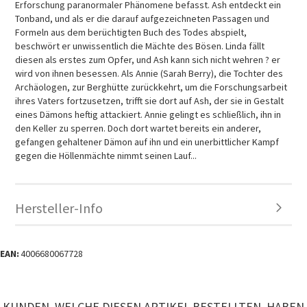
Erforschung paranormaler Phänomene befasst. Ash entdeckt ein
Tonband, und als er die darauf aufgezeichneten Passagen und
Formeln aus dem berüchtigten Buch des Todes abspielt,
beschwört er unwissentlich die Mächte des Bösen. Linda fällt
diesen als erstes zum Opfer, und Ash kann sich nicht wehren ? er
wird von ihnen besessen. Als Annie (Sarah Berry), die Tochter des
Archäologen, zur Berghütte zurückkehrt, um die Forschungsarbeit
ihres Vaters fortzusetzen, trifft sie dort auf Ash, der sie in Gestalt
eines Dämons heftig attackiert. Annie gelingt es schließlich, ihn in
den Keller zu sperren. Doch dort wartet bereits ein anderer,
gefangen gehaltener Dämon auf ihn und ein unerbittlicher Kampf
gegen die Höllenmächte nimmt seinen Lauf...
Hersteller-Info
EAN:
4006680067728
KUNDEN, WELCHE DIESEN ARTIKEL BESTELLTEN, HABEN