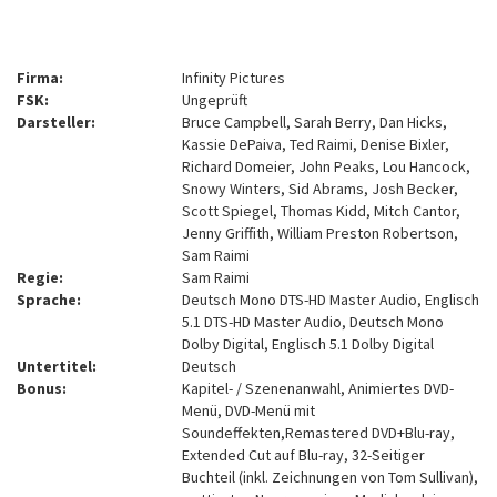
Firma:
Infinity Pictures
FSK:
Ungeprüft
Darsteller:
Bruce Campbell, Sarah Berry, Dan Hicks,
Kassie DePaiva, Ted Raimi, Denise Bixler,
Richard Domeier, John Peaks, Lou Hancock,
Snowy Winters, Sid Abrams, Josh Becker,
Scott Spiegel, Thomas Kidd, Mitch Cantor,
Jenny Griffith, William Preston Robertson,
Sam Raimi
Regie:
Sam Raimi
Sprache:
Deutsch Mono DTS-HD Master Audio, Englisch
5.1 DTS-HD Master Audio, Deutsch Mono
Dolby Digital, Englisch 5.1 Dolby Digital
Untertitel:
Deutsch
Bonus:
Kapitel- / Szenenanwahl, Animiertes DVD-
Menü, DVD-Menü mit
Soundeffekten,Remastered DVD+Blu-ray,
Extended Cut auf Blu-ray, 32-Seitiger
Buchteil (inkl. Zeichnungen von Tom Sullivan),