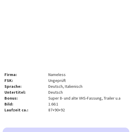
Firma:
Nameless
FSK:
Ungeprüft
Sprache:
Deutsch, Italienisch
Untertitel:
Deutsch
Bonus:
Super 8- und alte VHS-Fassung, Trailer u.a
Bild:
1.66:1
Laufzeit ca.:
87+90+92