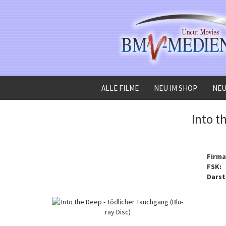
ALLE FILME
NEU IM SHOP
NEU
»
»
Startseite
Alle Filme
Into the Deep - Tödlicher Tauchgang (Blu-ray Di
Into t
Firma
FSK:
Darst