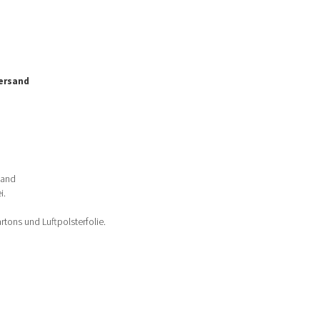
ersand
land
i.
tons und Luftpolsterfolie.