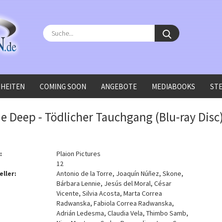
Suche...
HEITEN
COMING SOON
ANGEBOTE
MEDIABOOKS
ST
sc)
he Deep - Tödlicher Tauchgang (Blu-ray Disc
:
Plaion Pictures
12
eller:
Antonio de la Torre, Joaquín Núñez, Skone,
Bárbara Lennie, Jesús del Moral, César
Vicente, Silvia Acosta, Marta Correa
Radwanska, Fabiola Correa Radwanska,
Adrián Ledesma, Claudia Vela, Thimbo Samb,