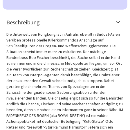
Beschreibung
Die Unterwelt von Hongkong ist in Aufruhr: überall in Südost-Asien
verüben professionelle Killerkommandos Anschläge auf
Schlüsselfiguren der Drogen- und Waffenschmugglerszene. Die
Situation scheint immer mehr zu eskalieren. Der mächtige
Bandenboss Bob Fischer beschließt, die Sache selbst in die Hand
zu nehmen und in die chinesische Metropole zu fliegen, um vor Ort
die Verantwortlichen zur Rechenschaft zu ziehen. Gleichzeitig ist
ein Team von Interpol-Agenten damit beschäftigt, die Drahtzieher
der eskalierenden Gewalt schnellstmöglich zu stoppen. Dabei
geraten gleich mehrere Teams von Spezialagenten in die
Schusslinie der gnadenlosen Säuberungsaktion unter den
rivalisierenden Banden. Gleichzeitig ergibt sich so für die Behörden
endlich die Chance, Fischer und seine Machenschaften endgültig zu
beenden, denn sie haben einen Informanten ganz in seiner Nähe. IM
FADENKREUZ DES BÖSEN (aka ROYAL DESTINY) ist ein wildes
Actionspektakel mit deutscher Beteiligung: "Kult-Glatze" Otto
Retzer und "Seewolf"-Star Raimund Harmstorf liefern sich ein