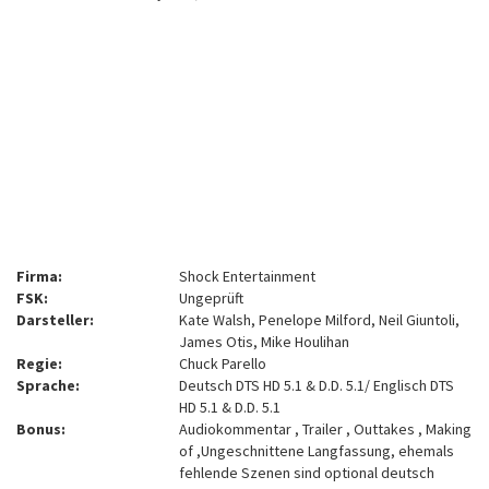
Firma:
Shock Entertainment
FSK:
Ungeprüft
Darsteller:
Kate Walsh, Penelope Milford, Neil Giuntoli,
James Otis, Mike Houlihan
Regie:
Chuck Parello
Sprache:
Deutsch DTS HD 5.1 & D.D. 5.1/ Englisch DTS
HD 5.1 & D.D. 5.1
Bonus:
Audiokommentar , Trailer , Outtakes , Making
of ,Ungeschnittene Langfassung, ehemals
fehlende Szenen sind optional deutsch