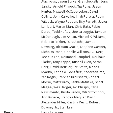
Alachiotis, Jason Burke, Grant Nickalls, Joris
Jarsky, Arnold Pinnock, Tig Fong, Jason
Hunter, Maxwell McCabe-Lokos, David
Collins, John Carvalho, Imali Perera, Robin
Wilcock, Wayne Robson, Billy Parrott, Javier
Lambert, Martin Starr, Chris Ratz, Fabio
Dorea, Todd Hofley, Joe La Loggia, Tamsen
McDonough, Jim Annan, Michael K. Williams,
Roberto Bakker, Ruru Sacha, James
Downing, Rickson Gracie, Stephen Gartner,
Nicholas Rose, Genelle Williams, P.J. Kerr,
Jee-Yun Lee, Desmond Campbell, DeShaun
Clarke, Tony Nappo, Russell Yuen, Aaron
Berg, David Meunier, Tre Smith, Moses
Nyarko, Carlos A. González, Anderson Paz,
Yan Regis, Stephen Broussard, Robert
Morse, Matt Purdy, Lenka Matuska, Scott
Magee, Wes Berger, Avi Phillips, Carla
Nascimento, Krista Vendy, Mila Stromboni,
Aric Dupere, François Mequer, David
Alexander Miller, Kristina Pesic, Robert
Downey Jr., Stan Lee
Regie:
Louis Leterrier