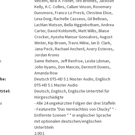
Vincent, Nick A. Fisher, Teo Briones, Jackson
Kelly, K.C. Collins, Callum Vinson, Rosemary
Dunsmore, Franco Lo Presti, Christine Elise,
Lexa Doig, Rachelle Casseus, Gil Bellows,
Lachlan Watson, Bella Higginbotham, Andrea
Carter, David Kohlsmith, Matt Willis, Blaise
Crocker, Ayesha Mansur Gonsalves, August
Winter, Kip Brown, Travis Milne, Ian D. Clark,
Jana Peck, Rachael Ancheril, Avery Esteves,
Jordan Kronis
:
Samir Rehem, Jeff Renfroe, Leslie Libman,
John Hyams, Don Mancini, Dermott Downs,
Amanda Row
he:
Deutsch DTS-HD 5.1 Master Audio, Englisch
DTS-HD 5.1 Master Audio
titel:
Deutsch, Englisch, Englische Untertitel für
Hörgeschädigte
:
- Alle 24 ungekürzten Folgen der drei Staffeln
- Featurette "Das Vermächtnis von Chucky" * -
Entfernte Szenen * * in englischer Sprache
mit optionalen deutschen/englischen
Untertiteln
2.00:1