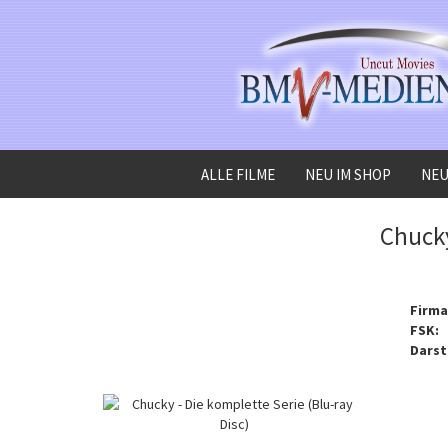
ALLE FILME
NEU IM SHOP
NEU
»
»
Startseite
Alle Filme
Chucky - Die komplette Serie (Blu-ray Disc)
Chucky
Firma
FSK:
Darst