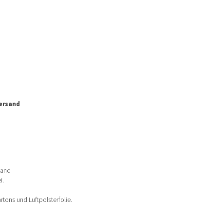
ersand
land
i.
tons und Luftpolsterfolie.