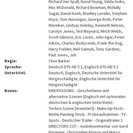
Richard Van Spall, David Young, Valda Aviks,
Mac McDonald, Richard Bowman, McNally
Sagal, Daniel Kash, Bradley Lavelle, Stephen
Hoye, Tom Hunsinger, George Roth, Peter
Marinker, Lindsay Holiday, Kenneth Nelson,
Carolyn Jones, Ted Maynard, Mitch Webb,
Scott Gilmore, Eric Loren, John Agar, Peter
Atkins, Charles Bodycomb, Frank the Dog,
Harry Fielder, Neil Gaiman, Tony Gardner,
Paul Jones, Joh
Regie:
Clive Barker
Sprache:
Deutsch DTS-HD 5.1, Englisch DTS-HD 5.1
Untertitel:
Deutsch, Englisch, Deutsche Untertitel für
Hörgeschädigte, Englische Untertitel für
Hörgeschädigte
Bonus:
KINOFASSUNG: - Geschnittene und
alternative Szenen (Englisch mit optionalen
deutschen & englischen Untertiteln) -
Torture Szene [erweitert] - Make-Up-Tests -
Matte-Painting-Tests - Probeaufnahmen - TV-
Spots - Deutscher Trailer - Originaltrailer 1
DIRECTORS CUT: - Audiokommentar von Gerd
Naumann, Christopher Klaese und Marco