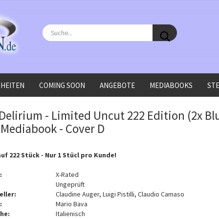
Suche...
HEITEN
COMING SOON
ANGEBOTE
MEDIABOOKS
ST
lu-ray Disc) - Mediabook - Cover D
Delirium - Limited Uncut 222 Edition (2x Bl
- Mediabook - Cover D
auf 222 Stück - Nur 1 Stücl pro Kunde!
:
X-Rated
Ungeprüft
eller:
Claudine Auger, Luigi Pistilli, Claudio Camaso
:
Mario Bava
he:
Italienisch