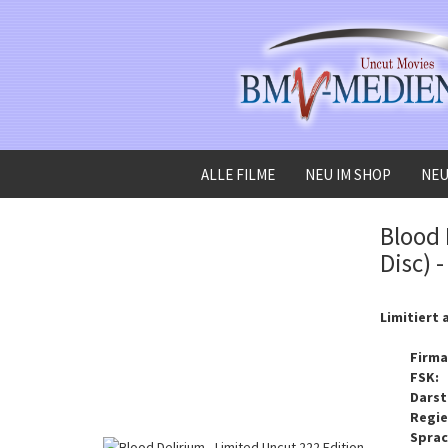
ALLE FILME
NEU IM SHOP
NEU
»
»
Startseite
Alle Filme
Blood Delirium - Limited Uncut 222 Edition (2x B
Blood 
Disc) 
Limitiert 
Firma
FSK:
Darst
Regie
Sprac