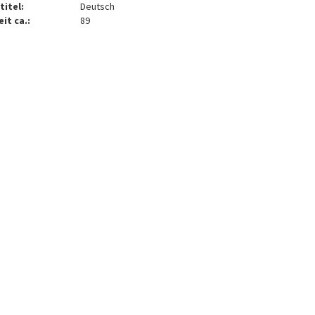
titel:
Deutsch
it ca.:
89