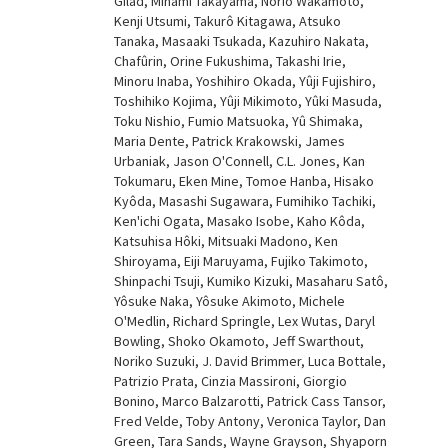
Gilad, Minami Takayama, Norio Wakamoto,
Kenji Utsumi, Takurô Kitagawa, Atsuko
Tanaka, Masaaki Tsukada, Kazuhiro Nakata,
Chafûrin, Orine Fukushima, Takashi Irie,
Minoru Inaba, Yoshihiro Okada, Yûji Fujishiro,
Toshihiko Kojima, Yûji Mikimoto, Yûki Masuda,
Toku Nishio, Fumio Matsuoka, Yû Shimaka,
Maria Dente, Patrick Krakowski, James
Urbaniak, Jason O'Connell, C.L. Jones, Kan
Tokumaru, Eken Mine, Tomoe Hanba, Hisako
Kyôda, Masashi Sugawara, Fumihiko Tachiki,
Ken'ichi Ogata, Masako Isobe, Kaho Kôda,
Katsuhisa Hôki, Mitsuaki Madono, Ken
Shiroyama, Eiji Maruyama, Fujiko Takimoto,
Shinpachi Tsuji, Kumiko Kizuki, Masaharu Satô,
Yôsuke Naka, Yôsuke Akimoto, Michele
O'Medlin, Richard Springle, Lex Wutas, Daryl
Bowling, Shoko Okamoto, Jeff Swarthout,
Noriko Suzuki, J. David Brimmer, Luca Bottale,
Patrizio Prata, Cinzia Massironi, Giorgio
Bonino, Marco Balzarotti, Patrick Cass Tansor,
Fred Velde, Toby Antony, Veronica Taylor, Dan
Green, Tara Sands, Wayne Grayson, Shyaporn