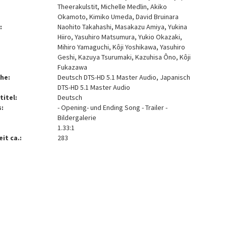
Theerakulstit, Michelle Medlin, Akiko
Okamoto, Kimiko Umeda, David Bruinara
:
Naohito Takahashi, Masakazu Amiya, Yukina
Hiiro, Yasuhiro Matsumura, Yukio Okazaki,
Mihiro Yamaguchi, Kôji Yoshikawa, Yasuhiro
Geshi, Kazuya Tsurumaki, Kazuhisa Ôno, Kôji
Fukazawa
he:
Deutsch DTS-HD 5.1 Master Audio, Japanisch
DTS-HD 5.1 Master Audio
titel:
Deutsch
:
- Opening- und Ending Song - Trailer -
Bildergalerie
1.33:1
it ca.:
283