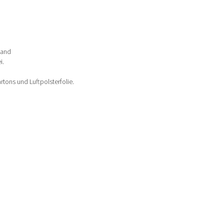
land
i.
tons und Luftpolsterfolie.