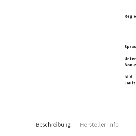
Regie
Sprac
Unter
Bonus
Bild:
Laufze
Beschreibung
Hersteller-Info