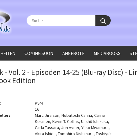
Suche...
HEITEN
COMING SOON
ANGEBOTE
MEDIABOOKS
ST
 Limited Steelbook Edition
k - Vol. 2 - Episoden 14-25 (Blu-ray Disc) - L
ook Edition
:
KSM
16
eller:
Marc Diraison, Nobutoshi Canna, Carrie
Keranen, Kevin T. Collins, Unshô Ishizuka,
Carla Tassara, Jon Avner, Yûko Miyamura,
Akira Ishida, Tomohiro Nishimura, Toshiyuki