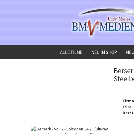
ALLE FILME
NEU IM SHOP
NEU
»
»
Startseite
Alle Filme
Berserk - Vol. 2 - Episoden 14-25 (Blu-ray Disc) -
Berser
Steelb
Firma
FSK:
Darst