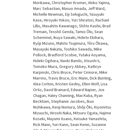
Morikawa, Christopher Kromer, Akiko Yajima,
Marc Sebastian, Masuo Amada, Jeff Ward,
Michelle Newman, Eiji Sekiguchi, Yasuyuki
Kase, Hiroyuki Yokoo, Yuri Shiratori, Rachael
Lillis, Masahito Kawanago, Shôto Kashii, Brad
Tremain, Tesshô Genda, Tamio Ôki, Sean
Schemmel, Ikuya Sawaki, Hideto Ebihara,
Ryûji Mizuno, Mahito Tsujimura, Tôru Ôkawa,
Masayuki Nakata, Toshiko Sawada, Mike
Pollock, Bradford Scobie, Yutaka Aoyama,
Hideki Ogihara, Naoki Bando, Atsushi Ii,
Tomoko Miura, Gregory Abbey, Kathryn
Karpinski, Chris Bruce, Peter Cirinore, Mike
Marrino, Travis Bruce, Eric Mann, Dick Bunting,
Alea Cotton, Kristen Gedny, Ellen Wolf, Lisa
Ortiz, David Brainard, Edward Napier, Joe
Chagan, Haley Channing, Max Kuba, Ryan
Beckham, Stephanie Jacobes, Ikuo
Nishikawa, Kenji Nomura, Shôji Ôki, Kiyomitsu
Mizuuchi, Hiroshi Naka, Mitsuru Ogata, Hajime
Koseki, Mayumi Asano, Keisuke Yamashita,
Rick Mann, Yuri Kano, Sean Kenin, Suzanne