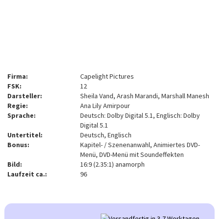
Firma:
Capelight Pictures
FSK:
12
Darsteller:
Sheila Vand, Arash Marandi, Marshall Manesh
Regie:
Ana Lily Amirpour
Sprache:
Deutsch: Dolby Digital 5.1, Englisch: Dolby
Digital 5.1
Untertitel:
Deutsch, Englisch
Bonus:
Kapitel- / Szenenanwahl, Animiertes DVD-
Menü, DVD-Menü mit Soundeffekten
Bild:
16:9 (2.35:1) anamorph
Laufzeit ca.:
96